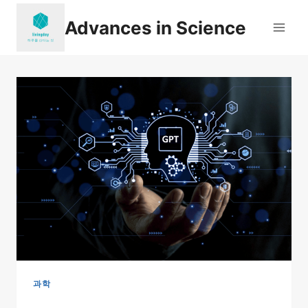
Skip
Advances in Science
to
content
과학