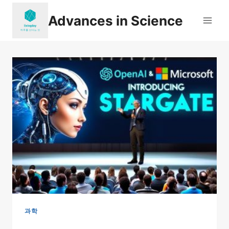
Skip
Advances in Science
to
content
과학