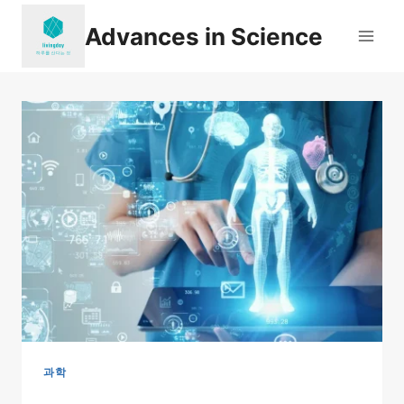
Skip
Advances in Science
to
content
과학