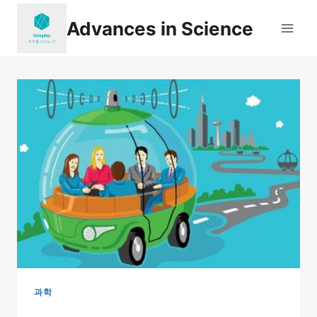
Skip
Advances in Science
to
content
과학