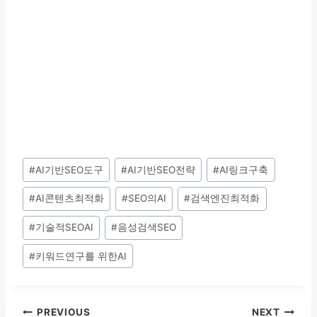
Post
#
AI기반SEO도구
#
AI기반SEO전략
#
AI링크구축
Tags:
#
AI콘텐츠최적화
#
SEO의AI
#
검색엔진최적화
#
기술적SEOAI
#
음성검색SEO
#
키워드연구를 위한AI
글
PREVIOUS
NEXT