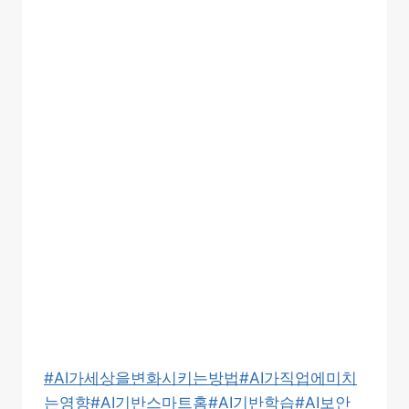
Post
#
AI가세상을변화시키는방법
#
AI가직업에미치
Tags:
는영향
#
AI기반스마트홈
#
AI기반학습
#
AI보안