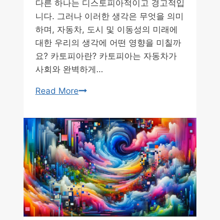
다른 하나는 디스토피아적이고 경고적입
니다. 그러나 이러한 생각은 무엇을 의미
하며, 자동차, 도시 및 이동성의 미래에
대한 우리의 생각에 어떤 영향을 미칠까
요? 카토피아란? 카토피아는 자동차가
사회와 완벽하게…
교
Read More
통
의
미
래
카
토
피
아
와