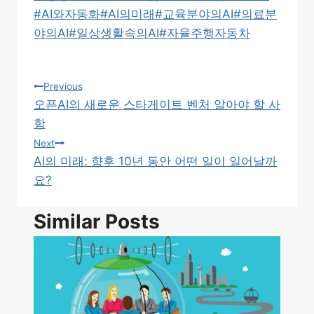
#
AI와자동화
#
AI의미래
#
교육분야의AI
#
의료분
야의AI
#
일상생활속의AI
#
자율주행자동차
글
Previous
오픈AI의 새로운 스타게이트 벤처 알아야 할 사
탐
항
색
Next
AI의 미래: 향후 10년 동안 어떤 일이 일어날까
요?
Similar Posts