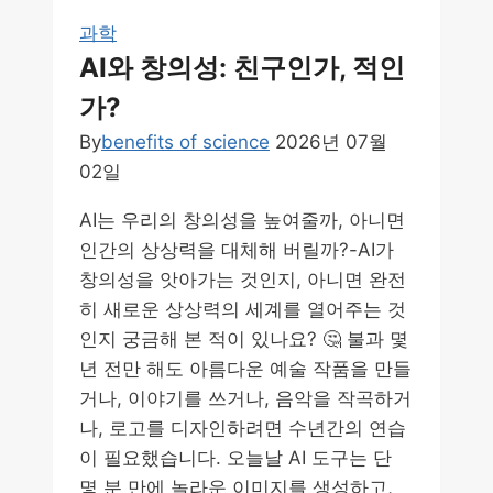
카
과학
디
AI와 창의성: 친구인가, 적인
스
토
가?
피
By
benefits of science
2026년 07월
아
02일
AI는 우리의 창의성을 높여줄까, 아니면
인간의 상상력을 대체해 버릴까?-AI가
창의성을 앗아가는 것인지, 아니면 완전
히 새로운 상상력의 세계를 열어주는 것
인지 궁금해 본 적이 있나요? 🤔 불과 몇
년 전만 해도 아름다운 예술 작품을 만들
거나, 이야기를 쓰거나, 음악을 작곡하거
나, 로고를 디자인하려면 수년간의 연습
이 필요했습니다. 오늘날 AI 도구는 단
몇 분 만에 놀라운 이미지를 생성하고,