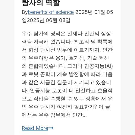
탐사의 역할
닝
By
benefits of science
2025년 01월 05
기
일
2025년 06월 08일
초
가
우주 탐사의 영역은 언제나 인간의 상상
이
력을 자극해 왔습니다. 최초의 달 착륙에
드
서 화성 탐사선 임무에 이르기까지, 인간
의 우주여행은 용기, 호기심, 기술 혁신
의 혼합체였습니다. 그러나 인공지능(AI)
과 로봇 공학이 계속 발전함에 따라 다음
과 같은 시급한 질문이 제기되고 있습니
다. 인공지능 로봇이 더 안전하고 효율적
으로 작업을 수행할 수 있는 상황에서 유
인 우주 탐사가 여전히 필요한가? 이 글
에서는 우주 임무에서 인간…
인
Read More