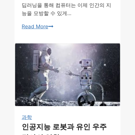
딥러닝을 통해 컴퓨터는 이제 인간의 지
능을 모방할 수 있게…
인
Read More
간
처
럼
학
습
하
는
알
고
리
즘
과학
딥
인공지능 로봇과 유인 우주
러