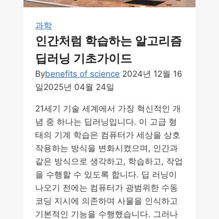
성
과학
향
인간처럼 학습하는 알고리즘
상
딥러닝 기초가이드
By
benefits of science
2024년 12월 16
일
2025년 04월 24일
21세기 기술 세계에서 가장 혁신적인 개
념 중 하나는 딥러닝입니다. 이 고급 형
태의 기계 학습은 컴퓨터가 세상을 상호
작용하는 방식을 변화시켰으며, 인간과
같은 방식으로 생각하고, 학습하고, 작업
을 수행할 수 있도록 합니다. 딥 러닝이
나오기 전에는 컴퓨터가 광범위한 수동
코딩 지시에 의존하여 사물을 인식하고
기본적인 기능을 수행했습니다. 그러나