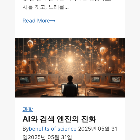
시를 짓고, 노래를…
AI
Read More
와
창
의
성:
친
구
인
가,
적
인
과학
가?
AI와 검색 엔진의 진화
By
benefits of science
2025년 05월 31
일
2025년 05월 31일