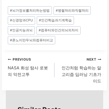
Post
#
뇌가정보를처리하는방법
#
병렬처리와직렬처리
Tags:
#
신경망과CPU
#
인간학습과기계학습
#
인공지능과뇌
#
컴퓨터와인간의뇌의차이
#
폰노이만두뇌와컴퓨터비교
글
PREVIOUS
NEXT
NASA 화성 탐사 로봇
인간처럼 학습하는 알
탐
의 악전고투
고리즘 딥러닝 기초가
색
이드